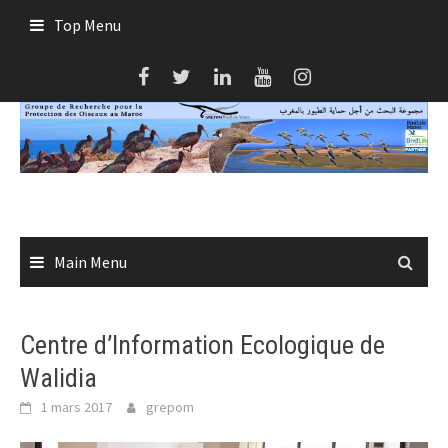
Skip
Top Menu
to
content
Main Menu
Centre d’Information Ecologique de
Walidia
1 mars 2017
grepom