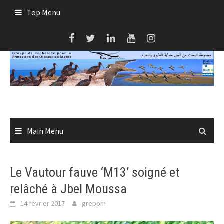
Skip
Top Menu
to
content
Main Menu
Le Vautour fauve ‘M13’ soigné et
relâché à Jbel Moussa
14 février 2017
grepom