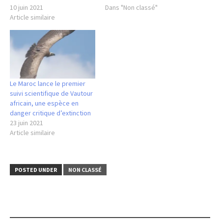
10 juin 2021
Forêts (DEF) en partenariat
Dans "Non classé"
Article similaire
avec le GREPOM/Birdlife
Maroc. C’est au nord du
Maroc, précisément au
niveau du majestueux Jbel
Moussa, où le programme…
Le Maroc lance le premier
suivi scientifique de Vautour
africain, une espèce en
danger critique d’extinction
23 juin 2021
Article similaire
POSTED UNDER
NON CLASSÉ