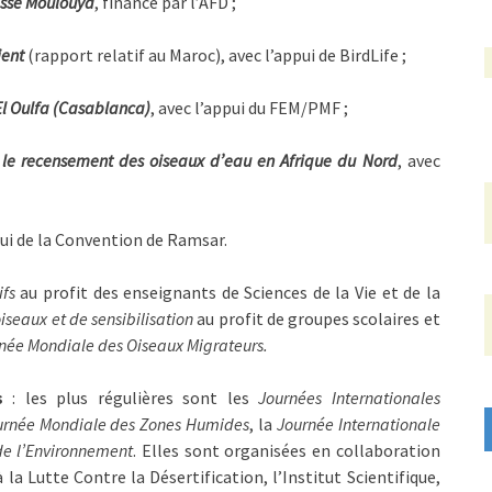
basse Moulouya
, financé par l’AFD ;
ient
(rapport relatif au Maroc), avec l’appui de BirdLife ;
El Oulfa (Casablanca)
, avec l’appui du FEM/PMF ;
le recensement des oiseaux d’eau en Afrique du Nord
, avec
pui de la Convention de Ramsar.
ifs
au profit des enseignants de Sciences de la Vie et de la
iseaux et de sensibilisation
au profit de groupes scolaires et
née Mondiale des Oiseaux Migrateurs.
s
: les plus régulières sont les
Journées Internationales
urnée Mondiale des Zones Humides
, la
Journée Internationale
e l’Environnement
. Elles sont organisées en collaboration
la Lutte Contre la Désertification, l’Institut Scientifique,