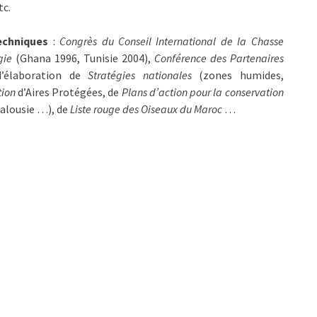
tc.
echniques
:
Congrès du
Conseil International de la Chasse
gie
(Ghana 1996, Tunisie 2004),
Conférence des Partenaires
d’élaboration de
Stratégies nationales
(zones humides,
tion
d’Aires Protégées, de
Plans d’action pour la conservation
dalousie …), de
Liste rouge des Oiseaux du Maroc
…