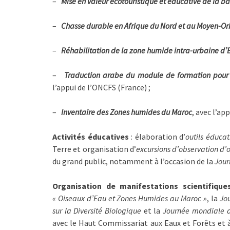
–
Mise en valeur écotouristique et éducative de la 
–
Chasse durable en Afrique du Nord et au Moyen-Or
–
Réhabilitation de la zone humide intra-urbaine d’
–
Traduction arabe du module de formation pour 
l’appui de l’ONCFS (France) ;
–
Inventaire des Zones humides du Maroc
, avec l’ap
Activités éducatives
: élaboration d’
outils éducat
Terre et organisation d’
excursions d’observation d’o
du grand public, notamment à l’occasion de la
Jour
Organisation de manifestations scientifique
« Oiseaux d’Eau et Zones Humides au Maroc »
, la
Jo
sur la Diversité Biologique
et la
Journée mondiale d
avec le Haut Commissariat aux Eaux et Forêts et à 