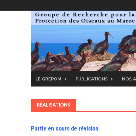
Skip
to
content
LE GREPOM
PUBLICATIONS
NOS 
RÉALISATIONS
Partie en cours de révision