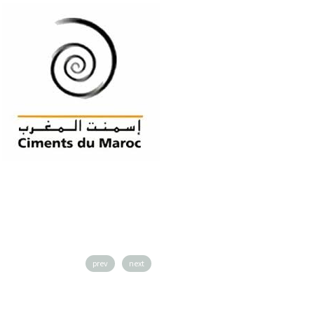
prev
next