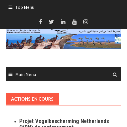
Skip
Top Menu
to
content
Main Menu
ACTIONS EN COURS
Projet Vogelbescherming Netherlands