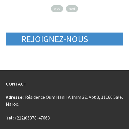
prev
next
REJOIGNEZ-NOUS
CONTACT
Adresse
: Résidence Oum Hani IV, Imm 22, Apt 3, 11160 Salé,
Maroc.
Tel
: (212)05378-47663