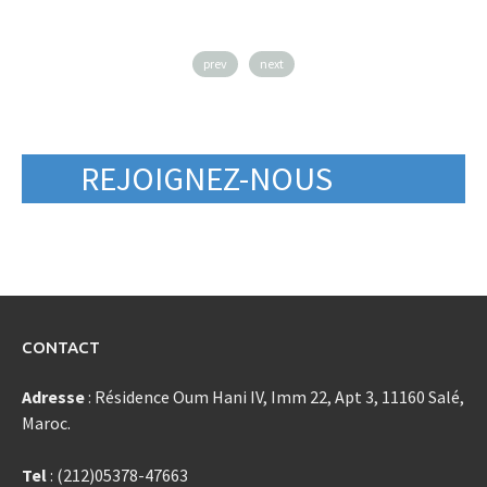
prev
next
REJOIGNEZ-NOUS
CONTACT
Adresse
: Résidence Oum Hani IV, Imm 22, Apt 3, 11160 Salé,
Maroc.
Tel
: (212)05378-47663