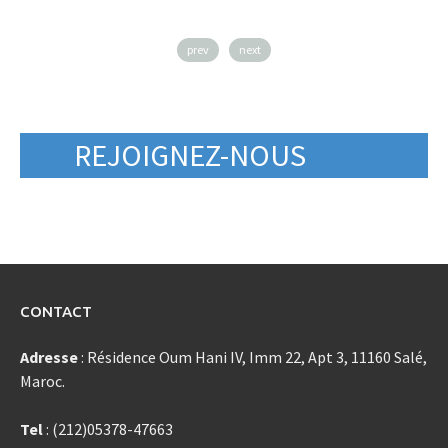
prev
next
REJOIGNEZ-NOUS
CONTACT
Adresse
: Résidence Oum Hani IV, Imm 22, Apt 3, 11160 Salé,
Maroc.
Tel
: (212)05378-47663