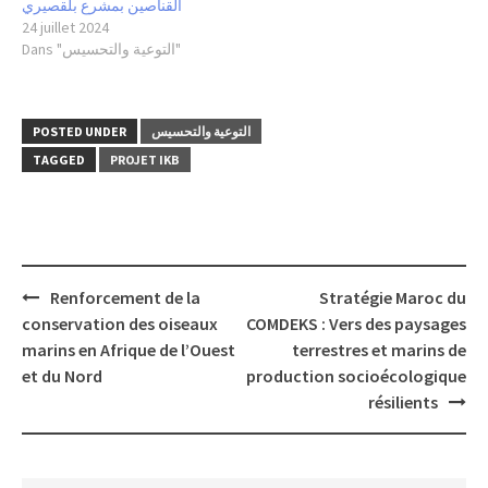
القناصين بمشرع بلقصيري
24 juillet 2024
Dans "التوعية والتحسيس"
التوعية والتحسيس
POSTED UNDER
TAGGED
PROJET IKB
Post
Renforcement de la
Stratégie Maroc du
navigation
conservation des oiseaux
COMDEKS : Vers des paysages
marins en Afrique de l’Ouest
terrestres et marins de
et du Nord
production socioécologique
résilients