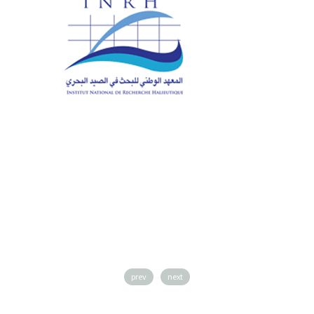
prev
next