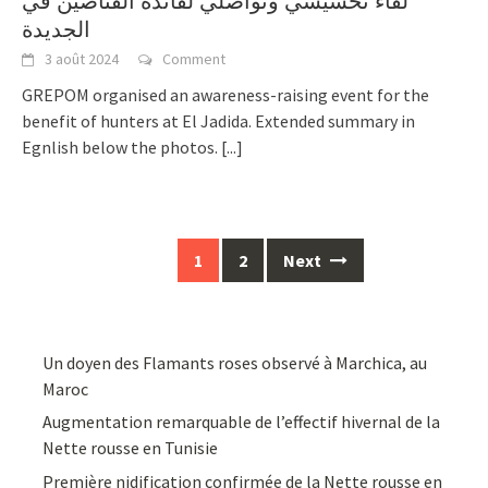
لقاء تحسيسي وتواصلي لفائدة القناصين في
الجديدة
3 août 2024
Comment
GREPOM organised an awareness-raising event for the
benefit of hunters at El Jadida. Extended summary in
Egnlish below the photos.
[...]
Posts
1
2
Next
navigation
Un doyen des Flamants roses observé à Marchica, au
Maroc
Augmentation remarquable de l’effectif hivernal de la
Nette rousse en Tunisie
Première nidification confirmée de la Nette rousse en