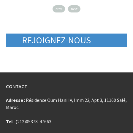
prev
next
REJOIGNEZ-NOUS
CONTACT
Adresse
: Résidence Oum Hani IV, Imm 22, Apt 3, 11160 Salé,
Maroc.
Tel
: (212)05378-47663