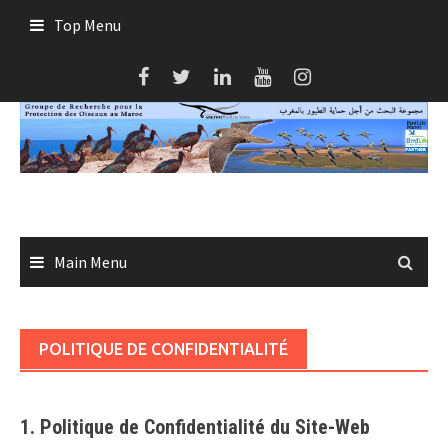
Skip
Top Menu
to
content
Main Menu
POLITIQUE DE CONFIDENTIALITÉ
1. Politique de Confidentialité du Site-Web