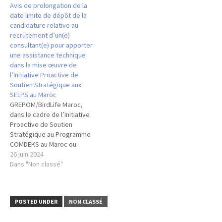
Avis de prolongation de la
marins de production socio-
date limite de dépôt de la
écologique « SEPLS », lance
candidature relative au
l’appel suivant : Recrutement
recrutement d’un(e)
d’un(e) consultant(e) pour
consultant(e) pour apporter
apporter une assistance
une assistance technique
technique dans la mise
dans la mise œuvre de
œuvre…
l’Initiative Proactive de
Soutien Stratégique aux
SELPS au Maroc
GREPOM/BirdLife Maroc,
dans le cadre de l’Initiative
Proactive de Soutien
Stratégique au Programme
COMDEKS au Maroc ou
encore initiative proactive
26 juin 2024
de soutien stratégique aux
Dans "Non classé"
paysages terrestres et
marins de production socio-
écologique « SEPLS », lance
POSTED UNDER
NON CLASSÉ
l’appel suivant : Recrutement
d’un(e) consultant(e) pour