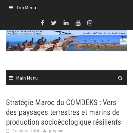
Skip
Top Menu
to
content
Main Menu
Stratégie Maroc du COMDEKS : Vers
des paysages terrestres et marins de
production socioécologique résilients
2 octobre 2024
grepom