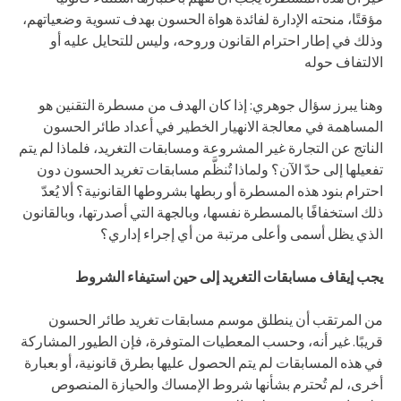
مؤقتًا، منحته الإدارة لفائدة هواة الحسون بهدف تسوية وضعياتهم،
وذلك في إطار احترام القانون وروحه، وليس للتحايل عليه أو
الالتفاف حوله
وهنا يبرز سؤال جوهري: إذا كان الهدف من مسطرة التقنين هو
المساهمة في معالجة الانهيار الخطير في أعداد طائر الحسون
الناتج عن التجارة غير المشروعة ومسابقات التغريد، فلماذا لم يتم
تفعيلها إلى حدّ الآن؟ ولماذا تُنظَّم مسابقات تغريد الحسون دون
احترام بنود هذه المسطرة أو ربطها بشروطها القانونية؟ ألا يُعدّ
ذلك استخفافًا بالمسطرة نفسها، وبالجهة التي أصدرتها، وبالقانون
الذي يظل أسمى وأعلى مرتبة من أي إجراء إداري؟
يجب إيقاف مسابقات التغريد إلى حين استيفاء الشروط
من المرتقب أن ينطلق موسم مسابقات تغريد طائر الحسون
قريبًا. غير أنه، وحسب المعطيات المتوفرة، فإن الطيور المشاركة
في هذه المسابقات لم يتم الحصول عليها بطرق قانونية، أو بعبارة
أخرى، لم تُحترم بشأنها شروط الإمساك والحيازة المنصوص