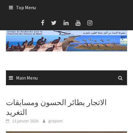
Skip
Top Menu
to
content
Main Menu
الاتجار بطائر الحسون ومسابقات
التغريد
13 janvier 2026
grepom