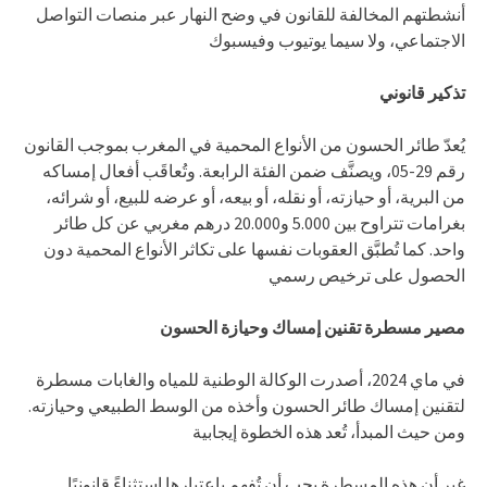
أنشطتهم المخالفة للقانون في وضح النهار عبر منصات التواصل
الاجتماعي، ولا سيما يوتيوب وفيسبوك
تذكير قانوني
يُعدّ طائر الحسون من الأنواع المحمية في المغرب بموجب القانون
رقم 29-05، ويصنَّف ضمن الفئة الرابعة. وتُعاقَب أفعال إمساكه
من البرية، أو حيازته، أو نقله، أو بيعه، أو عرضه للبيع، أو شرائه،
بغرامات تتراوح بين 5.000 و20.000 درهم مغربي عن كل طائر
واحد. كما تُطبَّق العقوبات نفسها على تكاثر الأنواع المحمية دون
الحصول على ترخيص رسمي
مصير مسطرة تقنين إمساك وحيازة الحسون
في ماي 2024، أصدرت الوكالة الوطنية للمياه والغابات مسطرة
لتقنين إمساك طائر الحسون وأخذه من الوسط الطبيعي وحيازته.
ومن حيث المبدأ، تُعد هذه الخطوة إيجابية
غير أن هذه المسطرة يجب أن تُفهم باعتبارها استثناءً قانونيًا