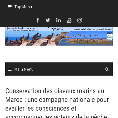
Skip
Top Menu
to
content
Main Menu
Conservation des oiseaux marins au
Maroc : une campagne nationale pour
éveiller les consciences et
accompagner les acteurs de la pêche