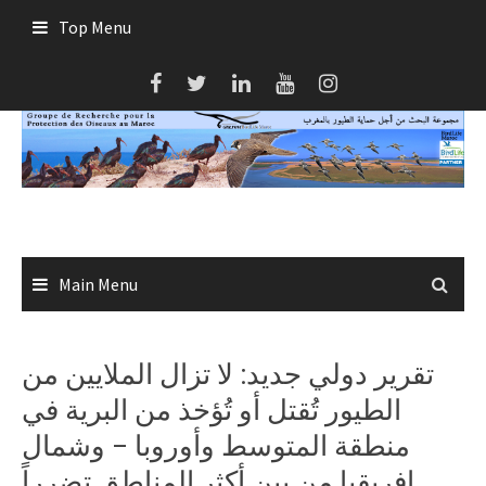
Skip
Top Menu
to
content
Main Menu
تقرير دولي جديد: لا تزال الملايين من
الطيور تُقتل أو تُؤخذ من البرية في
منطقة المتوسط وأوروبا – وشمال
إفريقيا من بين أكثر المناطق تضرراً