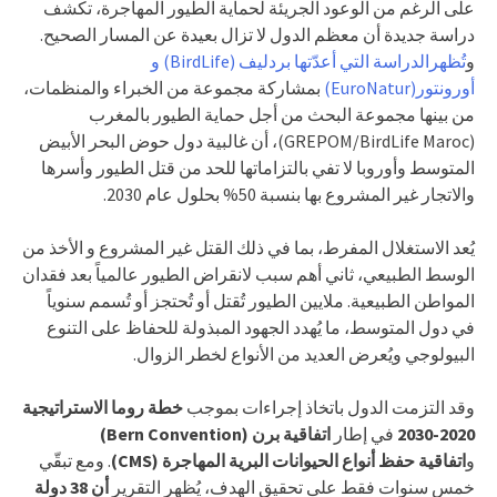
على الرغم من الوعود الجريئة لحماية الطيور المهاجرة، تكشف
دراسة جديدة أن معظم الدول لا تزال بعيدة عن المسار الصحيح.
و
تُظهرالدراسة التي أعدّتها بردليف (BirdLife) و
أورونتور(EuroNatur)
بمشاركة مجموعة من الخبراء والمنظمات،
من بينها مجموعة البحث من أجل حماية الطيور بالمغرب
(GREPOM/BirdLife Maroc)، أن غالبية دول حوض البحر الأبيض
المتوسط وأوروبا لا تفي بالتزاماتها للحد من قتل الطيور وأسرها
والاتجار غير المشروع بها بنسبة 50% بحلول عام 2030.
يُعد الاستغلال المفرط، بما في ذلك القتل غير المشروع و الأخذ من
الوسط الطبيعي، ثاني أهم سبب لانقراض الطيور عالمياً بعد فقدان
المواطن الطبيعية. ملايين الطيور تُقتل أو تُحتجز أو تُسمم سنوياً
في دول المتوسط، ما يُهدد الجهود المبذولة للحفاظ على التنوع
البيولوجي ويُعرض العديد من الأنواع لخطر الزوال.
وقد التزمت الدول باتخاذ إجراءات بموجب
خطة روما الاستراتيجية
2020-2030
في إطار
اتفاقية برن (Bern Convention)
و
اتفاقية
حفظ أنواع الحيوانات البرية المهاجرة
(CMS)
. ومع تبقّي
خمس سنوات فقط على تحقيق الهدف، يُظهر التقرير
أن 38 دولة