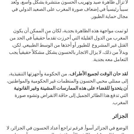
لا تزال ظاهرة صيد وتهريب الحسون منتشرة بشكل واسع، وتُعد
سبباً رئيسياً في إضعاف صورة المغرب على الصعيد الدولي في
مجال حماية الطيور.
لو تمت مواجهة هذه الظاهرة بجدية، لكان من الممكن أن يكون
المغرب من الدول القليلة التي أحرزت تقدماً حقيقياً في الحد من
القتل غير المشروع للطيور أو أخذها من الوسط الطبيعي. لكن،
وبدلاً من ذلك، لا يزال الاتجار بالحسون يشكل مشكلاً حقيقياً يجب
التعامل معه بجدية.
لقد حان الوقت لجميع الأطراف
، من الحكومة وأجهزتها التنفيذية،
إلى ممثلي محبي الحسون والمنظمات غير الحكومية والمواطنين،
أ
ن يتحدوا للقضاء على هذه الممارسات المشينة وغير القانونية
التي تدفع هذا الطائر الجميل إلى حافَة الانقراض وتشوه صورة
المغرب.
الجزائر
الوضع في الجزائر أسوأ. فرغم تراجع أعداد الحسون في الجزائر، لا