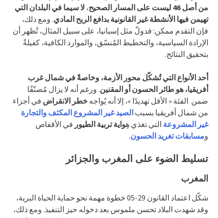
من أصل 46 ليست على المسار الصحيح
،
لا سيما في البلدان التي
تهيمن فيها الأنشطة غير القانونية بدافع الربح المادي
. ومع ذلك،
فإن التقدم ممكن: فدولٌ مثل إسبانيا، على سبيل المثال، تُظهر أن
الإرادة السياسية، والتخطيط المُنسّق، والموارد الكافية، كفيلةٌ
بتحقيق النتائج.
أحد الأنواع التي تُشكّل محور الأزمة، وخاصةً في شمال غرب
أفريقيا، هو طائر الحسون أو المقنين
. ورغم أنه لا يزال مُصنّفًا
ضمن الفئة « الأقل تهديدًا »، إلا أنه يُواجه
خطر الانقراض
في أجزاء
من شمال أفريقيا بسبب
الصيد غير المشروع المكثف والتجارة
غير المشروعة
التي تغذي هِ
واية تربية الطيور
في الأقفاص
و
مسابقات تغريد الحسون
.
تسليط الضوء على المغرب والجزائر
المغرب
شكّل اعتماد القانون 29-05 خطوة مهمة نحو حماية الحياة البرية،
وقد شهدت البلاد تحسن ملموس بعد دخوله حيز التنفيذ. ومع ذلك،