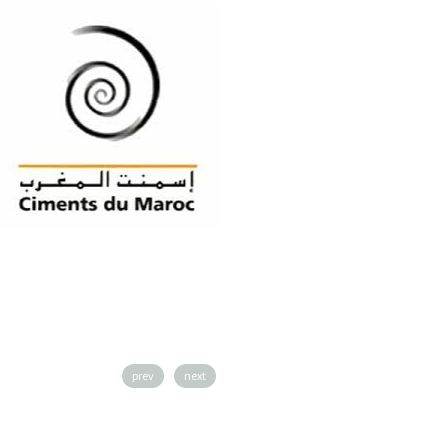
prev
next