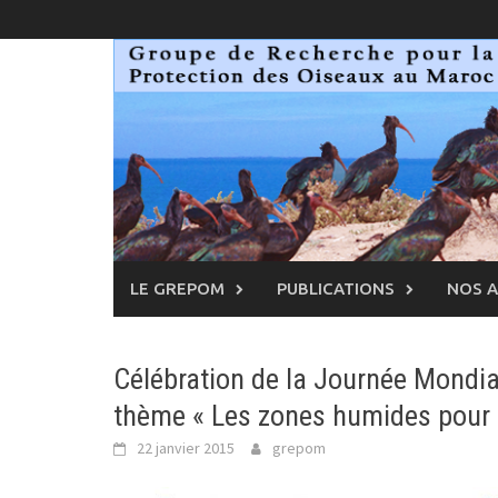
Skip
to
content
LE GREPOM
PUBLICATIONS
NOS 
Célébration de la Journée Mondi
thème « Les zones humides pour n
22 janvier 2015
grepom