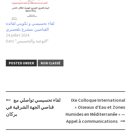
لقاء تحسيسي و تكويني لفائدة
القناصين بمشرع بلقصيري
24 juillet 2024
Dans "التوعية والتحسيس"
POSTED UNDER
NON CLASSÉ
Post
لقاء تحسيسي تواصلي مع
IXe Colloque International
navigation
قناصي الجهة الشرقية في
« Oiseaux d’Eau et Zones
بركان
Humides en Méditerranée » —
Appel à communications