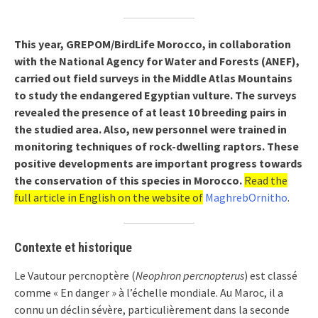
This year, GREPOM/BirdLife Morocco, in collaboration
with the National Agency for Water and Forests (ANEF),
carried out field surveys in the Middle Atlas Mountains
to study the endangered Egyptian vulture. The surveys
revealed the presence of at least 10 breeding pairs in
the studied area. Also, new personnel were trained in
monitoring techniques of rock-dwelling raptors. These
positive developments are important progress towards
the conservation of this species in Morocco.
Read the
full article in English on the website of
MaghrebOrnitho
.
Contexte et historique
Le Vautour percnoptère (
Neophron percnopterus
) est classé
comme « En danger » à l’échelle mondiale. Au Maroc, il a
connu un déclin sévère, particulièrement dans la seconde