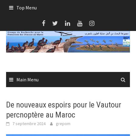
Skip
Top Menu
to
content
Main Menu
De nouveaux espoirs pour le Vautour
percnoptère au Maroc
7 septembre 2024
grepom