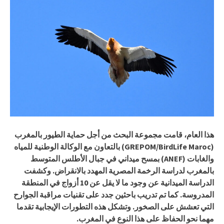
هذا العام، قامت مجموعة البحث من أجل حماية الطيور بالمغرب
(GREPOM/BirdLife Maroc) بالتعاون مع الوكالة الوطنية للمياه
والغابات (ANEF) بمسح ميداني في جبال الأطلس المتوسط ​​
بالمغرب لدراسة الرخمة المصرية المهدد بالانقراض. وكشفت
الدراسة الميدانية عن وجود ما لا يقل عن 10 أزواج في المنطقة
المدروسة. كما تم تدريب باحثين جدد على تقنيات مراقبة الجوارح
التي تعشش على الصخور. وتشكل هذه التطورات الإيجابية تقدما
مهما نحو الحفاظ على هذا النوع في المغرب.