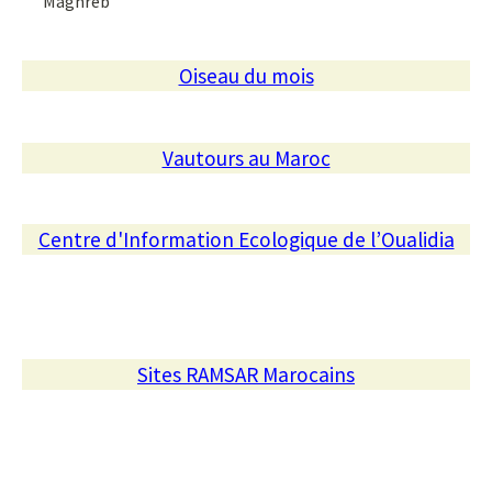
Maghreb
Oiseau du mois
Vautours au Maroc
Centre d'Information Ecologique de l’Oualidia
Sites RAMSAR Marocains