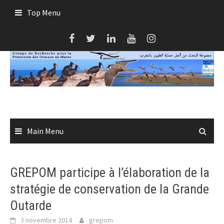
Skip
Top Menu
to
content
Main Menu
GREPOM participe à l’élaboration de la
stratégie de conservation de la Grande
Outarde
3 novembre 2014
grepom