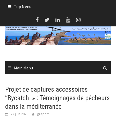
Skip
Top Menu
to
content
Main Menu
Projet de captures accessoires
‘’Bycatch » : Témoignages de pêcheurs
dans la méditerranée
22 juin 2020
grepom