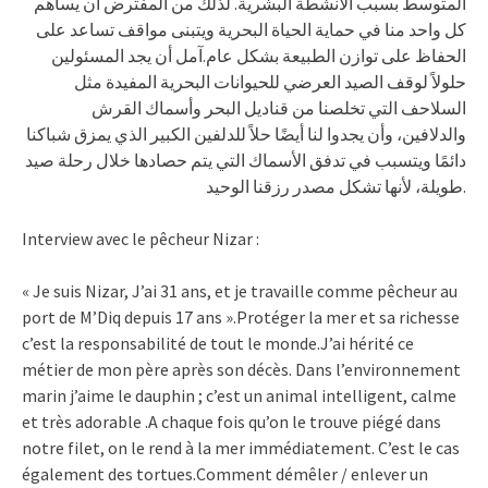
المتوسط بسبب الأنشطة البشرية. لذلك من المفترض أن يساهم
كل واحد منا في حماية الحياة البحرية ويتبنى مواقف تساعد على
الحفاظ على توازن الطبيعة بشكل عام.آمل أن يجد المسئولين
حلولاً لوقف الصيد العرضي للحيوانات البحرية المفيدة مثل
السلاحف التي تخلصنا من قناديل البحر وأسماك القرش
والدلافين، وأن يجدوا لنا أيضًا حلاً للدلفين الكبير الذي يمزق شباكنا
دائمًا ويتسبب في تدفق الأسماك التي يتم حصادها خلال رحلة صيد
طويلة، لأنها تشكل مصدر رزقنا الوحيد.
Interview avec le pêcheur Nizar :
« Je suis Nizar, J’ai 31 ans, et je travaille comme pêcheur au
port de M’Diq depuis 17 ans ».Protéger la mer et sa richesse
c’est la responsabilité de tout le monde.J’ai hérité ce
métier de mon père après son décès. Dans l’environnement
marin j’aime le dauphin ; c’est un animal intelligent, calme
et très adorable .A chaque fois qu’on le trouve piégé dans
notre filet, on le rend à la mer immédiatement. C’est le cas
également des tortues.Comment démêler / enlever un