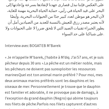
على العكس فإننا نبذل قصارى جهدنا لإنقاذها بسرعة وإعادتها إلى
البحر على قيد الحياة.في رأيي، حماية الحياة البحرية مهمة للغاية،
لأن البحر هو موطن لعدد كبير جدًا من الحيوانات البحرية، وأيضًا
لأنه يعتبر مصدر رزق للعيش بالنسبة للعديد من الصيادين.آمل أن
يطور الخبراء تقنيات الصيد التي لا تلحق ضررا لا على الحيوانات ولا
على شباكنا على حد السواء.
Interview avec BOGATEB M’Barek:
« Je m’appelle M’barek, j’habite à M’diq. J’ai 57 ans, et je suis
pêcheur depuis 30 ans ».La pêche est un métier noble, mais
les pêcheurs ne doivent pas surexploiter les ressources
marinesQuel est ton animal marin préféré ? Pour moi, mes
deux animaux marins préférés sont les dauphins et les
oiseaux de mer. Personnellement je trouve que le dauphin
est familier et adorable, il ne provoque pas de damags, à
l’exception du grand dauphin (Negro) qui abime toujours
nos filets de pêche.Parfois nos filets capturent d’autres