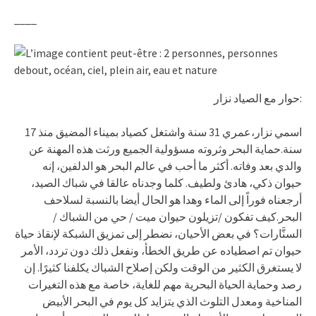
____
حوار مع الصياد نزار:
اسمي نزار،عمري 31 سنة واشتغل كصياد بميناء المضيق منذ 17
سنة.حماية البحر وثروته مسؤولية الجميع ورثت هذه المهنة عن
والدي بعد وفاته. أكثر ما أحب في عالم البحر هو الدلفين، إنه
حيوان ذكي، هادئ ولطيف. كلما وجدناه عالقا في شباك الصيد،
أرجعناه فوراً إلى الماء وهدا هو الحال أيضا بالنسبة لسلاحف
البحر.كيف تفكون /تزيلون حيوان ميت / حي من الشباك /
السنَّارات؟ في بعض الأحيان، نضطر إلى تمزيق الشبكة لإنقاذ حياة
حيوان تم اصطياده عن طريق الخطأ، ونفعل ذلك دون تردد، الأمر
لا يستغرق الكثير من الوقت ولكن إصلاح الشباك يكلفنا كثيرًا. إن
رصد وحماية الحياة البحرية مهم للغاية، خاصة مع هذه التغيرات
المناخية ومعدل التلوث الذي يتزايد كل يوم في البحر الأبيض