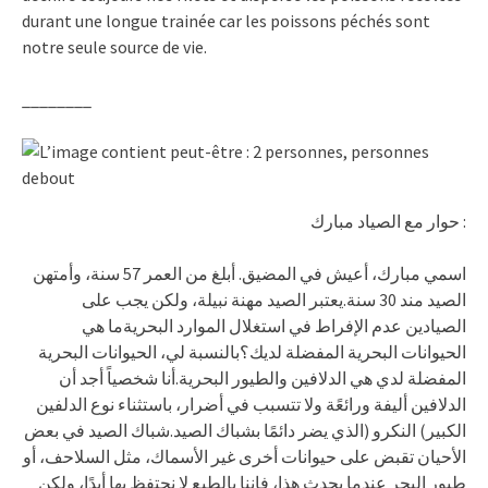
durant une longue trainée car les poissons péchés sont
notre seule source de vie.
________
حوار مع الصياد مبارك :
اسمي مبارك، أعيش في المضيق. أبلغ من العمر 57 سنة، وأمتهن
الصيد مند 30 سنة.يعتبر الصيد مهنة نبيلة، ولكن يجب على
الصيادين عدم الإفراط في استغلال الموارد البحريةما هي
الحيوانات البحرية المفضلة لديك؟بالنسبة لي، الحيوانات البحرية
المفضلة لدي هي الدلافين والطيور البحرية.أنا شخصياً أجد أن
الدلافين أليفة ورائعًة ولا تتسبب في أضرار، باستثناء نوع الدلفين
الكبير) النكرو (الذي يضر دائمًا بشباك الصيد.شباك الصيد في بعض
الأحيان تقبض على حيوانات أخرى غير الأسماك، مثل السلاحف، أو
طيور البحر عندما يحدث هذا، فإننا بالطبع لا نحتفظ بها أبدًا، ولكن