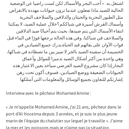
اشتغل به. » أحب البحر والأسماك لكن لست راضيا عن الوضعية
الحالية للصيد.ماذا تفعلون عندما ترون حيوانات مهددة بالانقراض
مثل الطيور البحرية والحيتان والدلافين والسلاحف البحرية
وأسماك القرش أسيرة في شباككم؟خلال عملية الصيد، لا يمكننا
انتقاء الأسماك التي يتم صيدها، بحيث يتم أحيانًا صيد الدلافين
والسلاحف في شباكنا، وفي هذه الحالة نرجعها فورًا في الماء قبل
فوات الأوان على بقائهم قيد الحياة.يدرك جميع الصيادين في
الحسيمة أن سفينة الصيد بالجر لا تميز بين ما تصطاده في شباكها،
وهي واحدة من أكثر أشكال الصيد تدميرا للموائل وأعماق
البحار.إذا كان مشروع الصيد العرضي سيأخذ بعين الاعتبار هذه
الحيوانات الضعيفة ووضع الصيادين، فسوف أكون تحت رهن
إشارتكم للتعاون بجميع الوسائل والمعلومات التي أمتلكها.
Interview avec le pêcheur Mohamed Amine :
« Je m’appelle Mohamed Amine, j’ai 21 ans, pêcheur dans le
port d’Al Hoceima depuis 3 années, et je suis le plus jeune
marin de l’équipe du chalutier sur lequel je travaille ». J’aime
la mer et les poissons mais je n’aime pas la situation