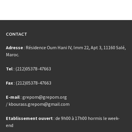
CONTACT
Adresse
: Résidence Oum Hani IV, Imm 22, Apt 3, 11160 Salé,
Maroc.
Tel
: (212)05378-47663
Fax
: (212)05378-47663
E-mail
: grepom@grepom.org
/ kbourass.grepom@gmail.com
Etablissement ouvert
: de 9h00 à 17h00 hormis le week-
end