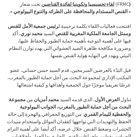
تحت شعار
لقاء تحسيسيا وتكوينيا لفائدة القناصين
FRMC)
(
.
« القنص المستدام والمحافظة على الطرائد والتنوع البيولوجي »
افتتحت فعاليات اللقاء بكلمة ترحيبية ل
رئيس جمعية الأمل للقنص
وممثل الجامعة الملكية المغربية للقنص
السيد
محمد نوري
، أكد
فيها على أهمية التوعية بأهمية حماية الطيور والحفاظ عليها،
وضرورة مكافحة ظاهرة الصيد العشوائي التي يهدد توازن النظام
البيئي ويهدد في النهاية هِواية القنص نفسها.
قبل البَدْء بالعرضين المبرمجين، قدم السيد حسن حساني، عضو
المكتب الإداري لمجموعة البحث من أجل حماية الطيور بالمغرب،
عرضًا تعريفيا موجزًا حول الجمعية وأهدافها و كيفية اشتغالها.
تناول
العرض الأول
، الذي قدمه السيد
محمد أمزيان
من
مجموعة
البحث من أجل حماية الطيور بالمغرب،
الجوانب البيولوجية
والحفظية لليمام القمري
: من التوزيع الجغرافي والهجرة إلى حالة
الحفظ والتهديدات التي تواجهها كفقدان الموائل واستخدام مبيدات
الحشرات وضغط القنص. خلال عرضه، أكد أيضا على أهمية التزام
الصيادين بقوانين وإجراءات القنص الجاري بها العمل وأخلاقيات