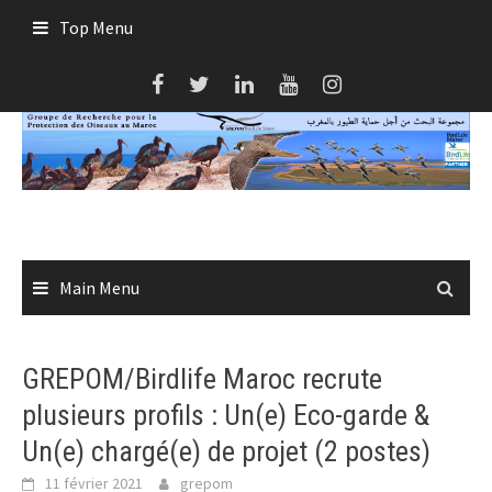
Skip
Top Menu
to
content
Main Menu
GREPOM/Birdlife Maroc recrute
plusieurs profils : Un(e) Eco-garde &
Un(e) chargé(e) de projet (2 postes)
11 février 2021
grepom