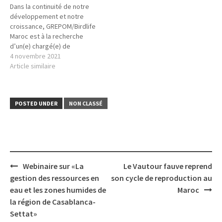
Dans la continuité de notre
développement et notre
croissance, GREPOM/Birdlife
Maroc est à la recherche
d’un(e) chargé(e) de
communication pour
4 novembre 2021
contribuer à la mise en
Article similaire
œuvre des objectifs de
l’association. Vous avez un
diplôme en communication
POSTED UNDER
NON CLASSÉ
(Baccalauréat +3 minimum)
et expériences en logiciels
d’infographie, gestion des
sites web et les…
Post
Webinaire sur «La
Le Vautour fauve reprend
navigation
gestion des ressources en
son cycle de reproduction au
eau et les zones humides de
Maroc
la région de Casablanca-
Settat»