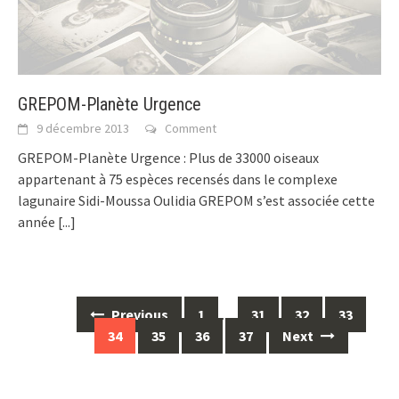
GREPOM-Planète Urgence
9 décembre 2013
Comment
GREPOM-Planète Urgence : Plus de 33000 oiseaux
appartenant à 75 espèces recensés dans le complexe
lagunaire Sidi-Moussa Oulidia GREPOM s’est associée cette
année
[...]
Posts
Previous
1
…
31
32
33
navigation
34
35
36
37
Next