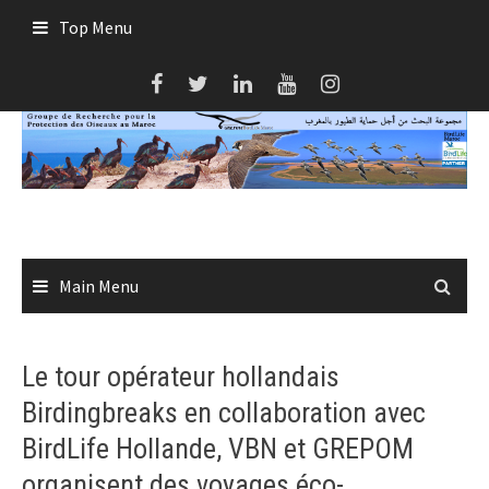
Skip
Top Menu
to
content
Main Menu
Le tour opérateur hollandais
Birdingbreaks en collaboration avec
BirdLife Hollande, VBN et GREPOM
organisent des voyages éco-