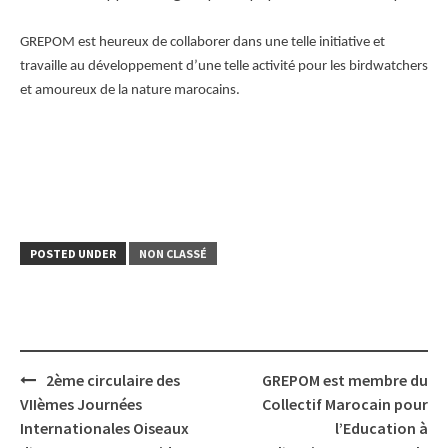
GREPOM est heureux de collaborer dans une telle initiative et
travaille au développement d’une telle activité pour les birdwatchers
et amoureux de la nature marocains.
POSTED UNDER
NON CLASSÉ
Post
2ème circulaire des
GREPOM est membre du
navigation
VIIèmes Journées
Collectif Marocain pour
Internationales Oiseaux
l’Education à