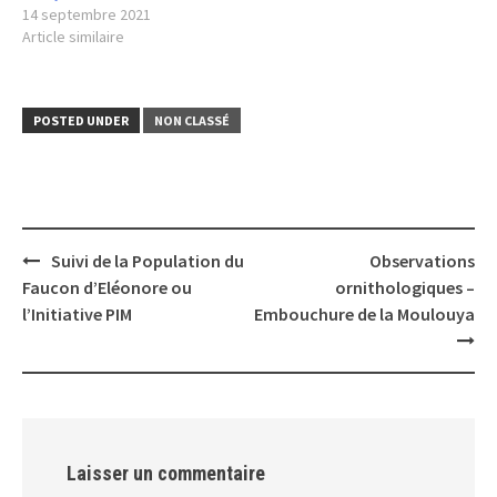
14 septembre 2021
Article similaire
POSTED UNDER
NON CLASSÉ
Post
Suivi de la Population du
Observations
navigation
Faucon d’Eléonore ou
ornithologiques –
l’Initiative PIM
Embouchure de la Moulouya
Laisser un commentaire