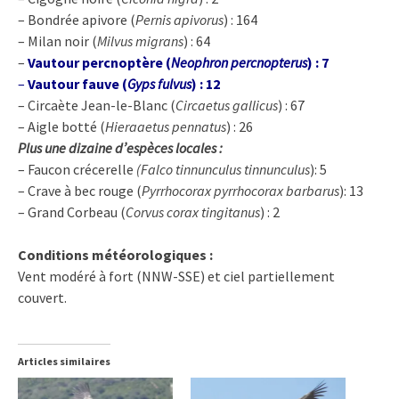
– Bondrée apivore (
Pernis apivorus
) : 164
– Milan noir (
Milvus migrans
) : 64
–
Vautour percnoptère (
Neophron percnopterus
) : 7
–
Vautour fauve (
Gyps fulvus
) : 12
– Circaète Jean-le-Blanc (
Circaetus gallicus
) : 67
– Aigle botté (
Hieraaetus pennatus
) : 26
Plus une dizaine d’espèces locales :
– Faucon crécerelle
(Falco tinnunculus tinnunculus
): 5
– Crave à bec rouge (
Pyrrhocorax pyrrhocorax barbarus
): 13
– Grand Corbeau (
Corvus corax tingitanus
) : 2
Conditions météorologiques :
Vent modéré à fort (NNW-SSE) et ciel partiellement
couvert.
Articles similaires