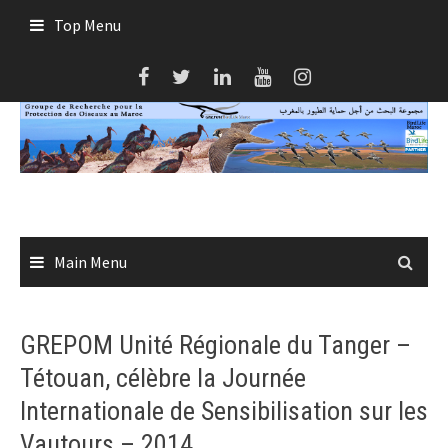
Skip
Top Menu
to
content
Main Menu
GREPOM Unité Régionale du Tanger –
Tétouan, célèbre la Journée
Internationale de Sensibilisation sur les
Vautours – 2014