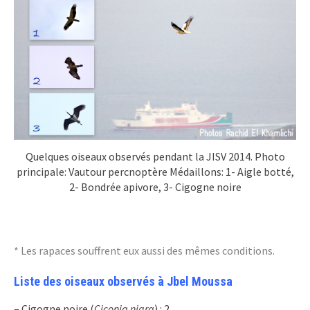
Quelques oiseaux observés pendant la JISV 2014. Photo
principale: Vautour percnoptère Médaillons: 1- Aigle botté,
2- Bondrée apivore, 3- Cigogne noire
* Les rapaces souffrent eux aussi des mêmes conditions.
Liste des oiseaux observés à Jbel Moussa
– Cigogne noire (
Ciconia nigra
) : 2