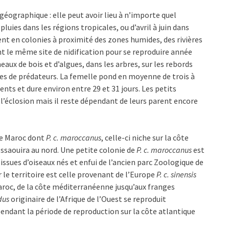
 géographique : elle peut avoir lieu à n’importe quel
luies dans les régions tropicales, ou d’avril à juin dans
t en colonies à proximité des zones humides, des rivières
ont le même site de nidification pour se reproduire année
meaux de bois et d’algues, dans les arbres, sur les rebords
ptes de prédateurs. La femelle pond en moyenne de trois à
ents et dure environ entre 29 et 31 jours. Les petits
s l’éclosion mais il reste dépendant de leurs parent encore
le Maroc dont
P. c. maroccanus
, celle-ci niche sur la côte
’Essaouira au nord. Une petite colonie de
P. c. maroccanus
est
issues d’oiseaux nés et enfui de l’ancien parc Zoologique de
le territoire est celle provenant de l’Europe
P. c. sinensis
aroc, de la côte méditerranéenne jusqu’aux franges
idus
originaire de l’Afrique de l’Ouest se reproduit
endant la période de reproduction sur la côte atlantique