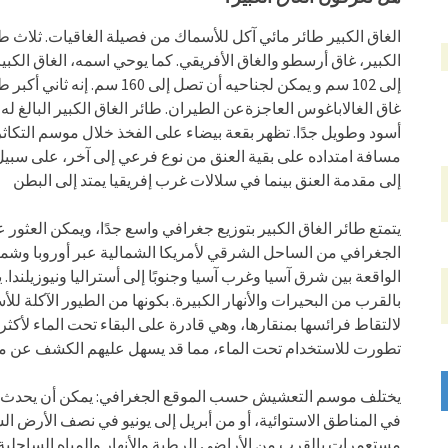
الغاق الكبير طائر مائي آكل للأسماك من فصيلة الغاقيات. ثلاث 
إلى 102 سم و يمكن لجناحيه أن تصل إ
غاق الغالاباغوس العاجزةعن الطيران. طائر الغاق الكبير البالغ 
أسود وطويل جدًا. تظهر بقعة بيضاء على الفخذ خلال موسم التكاث
مسافة امتداده على بقية العنق من نوع فرعي إلى آخر، على سبيل 
إلى مقدمة العنق بينما في سلالات غرب إفريقيا يمتد إلى البطن
الجغرافي من الساحل الشرقي لأمريكا الشمالية عبر أوروبا وشما
الواقعة بين شرق آسيا وغرب آسيا وجنوبًا إلى أستراليا ونيوزيلند،
بالقرب من البحيرات والأنهار الكبيرة. بكونها من الطيور الآكل
لالتقاط فرائسها بمنقارها، وهي قادرة على البقاء تحت الماء لأك
تطورت للاستخدام تحت الماء، مما قد يسهل عليهم الكشف عن م
يختلف موسم التعشيش حسب الموقع الجغرافي: يمكن أن يحدث في
في المناطق الاستوائية، أو من أبريل إلى يونيو في نصف الأرض الش
مستعمرات بالقرب من الأراضي الرطبة والأنهار والمياه الساحل