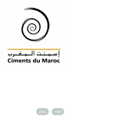
prev
next