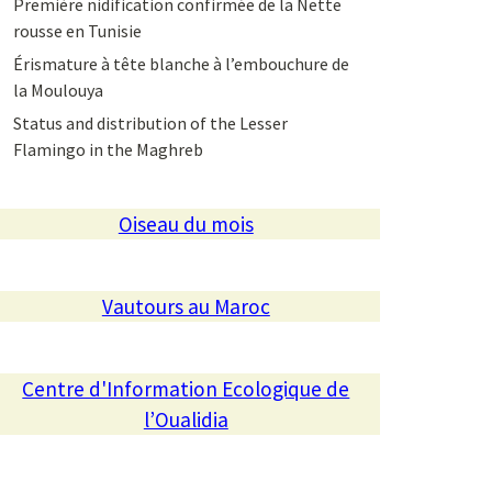
Première nidification confirmée de la Nette
rousse en Tunisie
Érismature à tête blanche à l’embouchure de
la Moulouya
Status and distribution of the Lesser
Flamingo in the Maghreb
Oiseau du mois
Vautours au Maroc
Centre d'Information Ecologique de
l’Oualidia