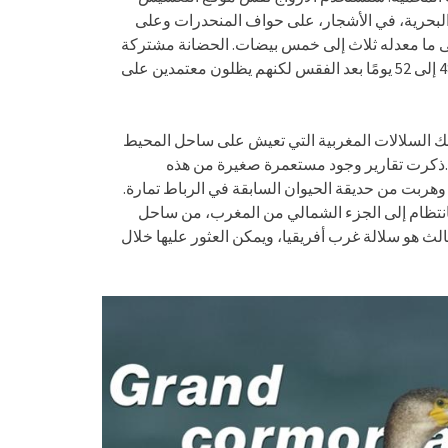
 البحرية، في الأشجار، على حواف المنحدرات وعلى
ثى ما معدله ثلاث إلى خمس بيضات. الحضانة مشتركة
بين الوالدين وتستمر من 29 إلى 31 يومًا. يغادر الصغار العش من 48 إلى 52 يومًا بعد الفقس لكنهم يظلون معتمدين على
ذلك السلالات المغربية التي تعيش على ساحل المحيط
.ذكرت تقارير وجود مستعمرة صغيرة من هذه
وهربت من حديقة الحيوان السابقة في الرباط تمارة
بانتظام إلى الجزء الشمالي من المغرب، من ساحل
الث هو سلالة غرب أفريقيا، ويمكن العثور عليها خلال