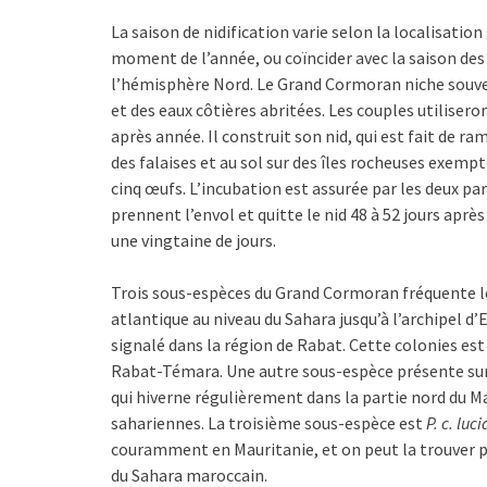
La saison de nidification varie selon la localisation
moment de l’année, ou coïncider avec la saison des p
l’hémisphère Nord. Le Grand Cormoran niche souven
et des eaux côtières abritées. Les couples utiliser
après année. Il construit son nid, qui est fait de ra
des falaises et au sol sur des îles rocheuses exem
cinq œufs. L’incubation est assurée par les deux par
prennent l’envol et quitte le nid 48 à 52 jours aprè
une vingtaine de jours.
Trois sous-espèces du Grand Cormoran fréquente 
atlantique au niveau du Sahara jusqu’à l’archipel d
signalé dans la région de Rabat. Cette colonies est 
Rabat-Témara. Une autre sous-espèce présente sur 
qui hiverne régulièrement dans la partie nord du M
sahariennes. La troisième sous-espèce est
P. c. luc
couramment en Mauritanie, et on peut la trouver p
du Sahara maroccain.