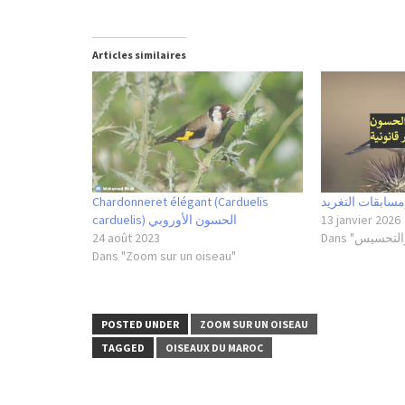
Articles similaires
Chardonneret élégant (Carduelis
مسابقات التغريد
carduelis) الحسون الأوروبي
13 janvier 2026
24 août 2023
Dans "Zoom sur un oiseau"
POSTED UNDER
ZOOM SUR UN OISEAU
TAGGED
OISEAUX DU MAROC