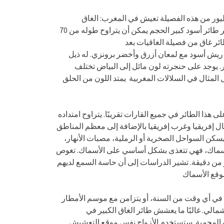
طيور من هذه الفصيلة تعيش في المغرب: الغاق
الكبير، غاق أرسطو والغاق الأفريقي. كما يوحي اسمه، الغاق الكبير طائر أسود كبير الحجم يمكن أن يتراوح طوله من 70
لى 160 سم. إنه ثاني أكبر طائر غاق من فصيلة الغاقيات بعد
له ريش أسود مع لمعان أزرق وأخضر برونزي. له ذيل
ر. يوجد على حنجرته لون مائل إلى البياض تختلف
المثال في السلالات المغربية يمتد اللون من الحلق
يتمتع طائر الغاق الكبير بتوزيع جغرافي واسع جدًا، ويمكن العثور على هذا الطائر في جميع القارات تقريبًا. يتراوح امتداده
ل إفريقيا وغرب إفريقيا بالإضافة إلى معظم المناطق
ا. يسكن السواحل الصخرية أو الرملية، مصبات الأنهار
ة للأسماك، فهي تتغذى بشكل أساسي على الأسماك. تغوص
ثر من دقيقة. تشير الدراسات إلى أن حاسة السمع لديهم
وقع الأسماك
 أي وقت من السنة، أو يتزامن مع موسم الأمطار
مالي. غالبًا ما يعشش طائر الغاق الكبير في
ية المحمية. ستستخدم الأزواج نفس موقع التعشيش