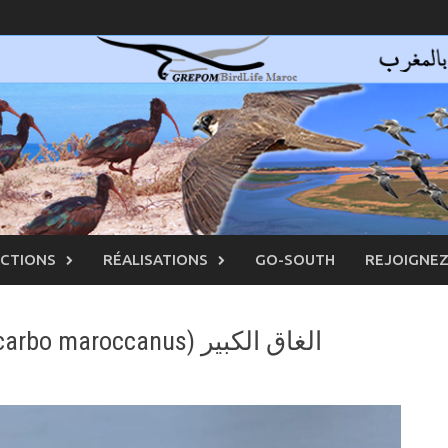
ACTIONS
RÉALISATIONS
GO-SOUTH
REJOIGNE
Grand Cormoran (Phalacrocorax carbo maroccanus) الغاق الكبير