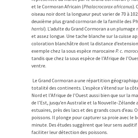
et le Cormoran Africain (
Phalacrocorax africanus
).
oiseau noir dont la longueur peut varier de 70 à 10
deuxième plus grand cormoran de la famille des P
harrisi
). L’adulte du Grand Cormoran a un plumage no
et assez longue. Une tache blanche sur la cuisse app
coloration blanchâtre dont la distance d’extension s
exemple chez la sous espèce marocaine
P. c. maro
tandis que chez la sous espèce de l’Afrique de l’Oue
ventre.
Le Grand Cormoran a une répartition géographique 
totalité des continents. L’espèce s’étend sur la côt
Nord et l’Afrique de l’Ouest aussi bien que sur la ma
de l’Est, jusqu’en Australie et la Nouvelle-Zélande 
estuaires, près des lacs et des grands cours d’eau. Oi
poissons. Il plonge pour capturer sa proie avec le b
minute. Des études suggèrent que leur sens auditif 
faciliter leur détection des poissons.