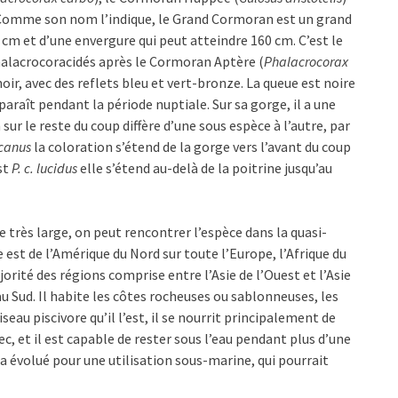
 Comme son nom l’indique, le Grand Cormoran est un grand
2 cm et d’une envergure qui peut atteindre 160 cm. C’est le
halacrocoracidés après le Cormoran Aptère (
Phalacrocorax
ir, avec des reflets bleu et vert-bronze. La queue est noire
araît pendant la période nuptiale. Sur sa gorge, il a une
ur le reste du coup diffère d’une sous espèce à l’autre, par
ccanus
la coloration s’étend de la gorge vers l’avant du coup
st
P. c. lucidus
elle s’étend au-delà de la poitrine jusqu’au
très large, on peut rencontrer l’espèce dans la quasi-
e est de l’Amérique du Nord sur toute l’Europe, l’Afrique du
jorité des régions comprise entre l’Asie de l’Ouest et l’Asie
au Sud. Il habite les côtes rocheuses ou sablonneuses, les
seau piscivore qu’il l’est, il se nourrit principalement de
ec, et il est capable de rester sous l’eau pendant plus d’une
a évolué pour une utilisation sous-marine, qui pourrait