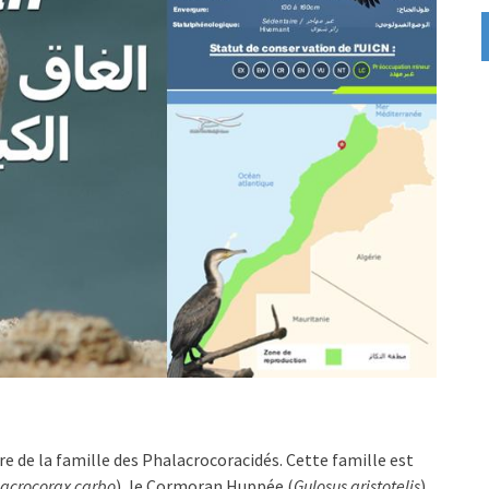
e de la famille des Phalacrocoracidés. Cette famille est
acrocorax carbo
), le Cormoran Huppée (
Gulosus aristotelis
)