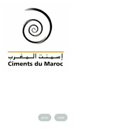
prev
next