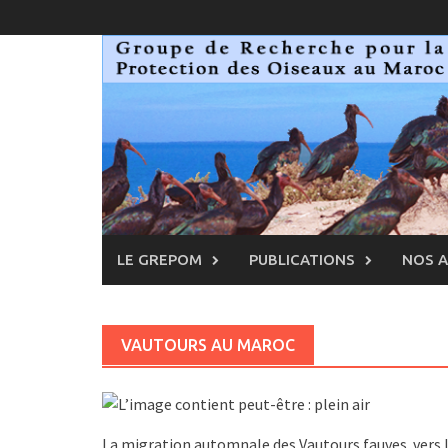
Skip
to
content
LE GREPOM
PUBLICATIONS
NOS 
VAUTOURS AU MAROC
La migration automnale des Vautours fauves. vers 