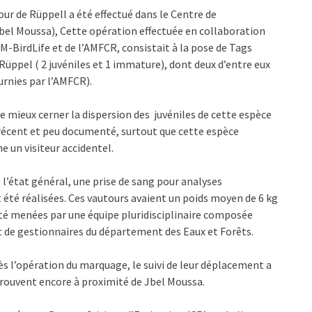
r de Rüppell a été effectué dans le Centre de
bel Moussa), Cette opération effectuée en collaboration
-BirdLife et de l’AMFCR, consistait à la pose de Tags
Rüppel ( 2 juvéniles et 1 immature), dont deux d’entre eux
urnies par l’AMFCR).
e mieux cerner la dispersion des juvéniles de cette espèce
e récent et peu documenté, surtout que cette espèce
e un visiteur accidentel.
 l’état général, une prise de sang pour analyses
té réalisées. Ces vautours avaient un poids moyen de 6 kg
té menées par une équipe pluridisciplinaire composée
et de gestionnaires du département des Eaux et Forêts.
 l’opération du marquage, le suivi de leur déplacement a
trouvent encore à proximité de Jbel Moussa.