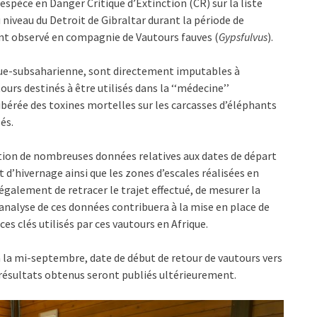
espèce en Danger Critique d’Extinction (CR) sur la liste
niveau du Detroit de Gibraltar durant la période de
ent observé en compagnie de Vautours fauves (
Gypsfulvus
).
ique-subsaharienne, sont directement imputables à
urs destinés à être utilisés dans la ‘‘médecine’’
ibérée des toxines mortelles sur les carcasses d’éléphants
és.
ntion de nombreuses données relatives aux dates de départ
 et d’hivernage ainsi que les zones d’escales réalisées en
galement de retracer le trajet effectué, de mesurer la
’analyse de ces données contribuera à la mise en place de
s clés utilisés par ces vautours en Afrique.
la mi-septembre, date de début de retour de vautours vers
 résultats obtenus seront publiés ultérieurement.