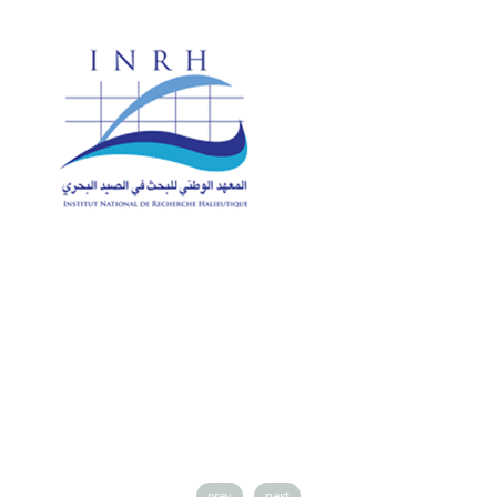
prev
next